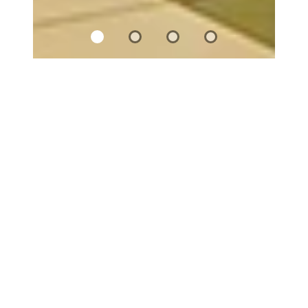
Geleneksel
İtalyan Lezzeti
İstanbul’da