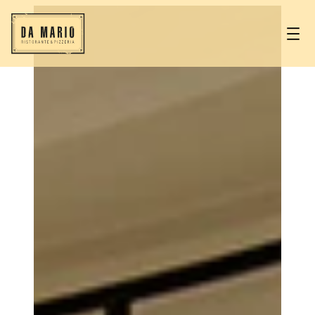
İçeriğe
geç